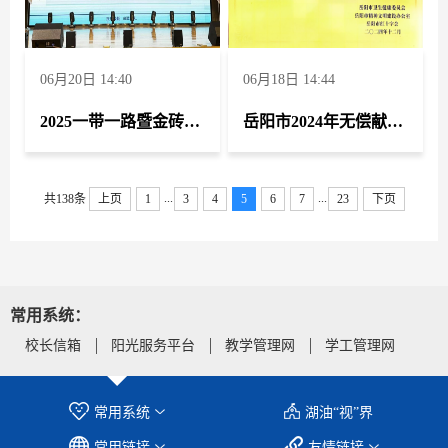
06月20日 14:40
06月18日 14:44
2025一带一路暨金砖国家技能发展与技术创新大赛第三届实验室安全技术赛项中荣获团体一等奖 学校荣获最佳组织奖
岳阳市2024年无偿献血工作先进单位
...
...
共138条
上页
1
3
4
5
6
7
23
下页
常用系统：
校长信箱
阳光服务平台
教学管理网
学工管理网
常用系统
湖油“视”界
常用链接
友情链接