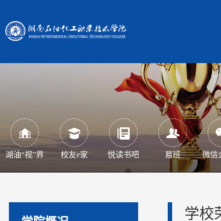
湖油“视”界
校友e家
悦读书吧
易班
微信
学校