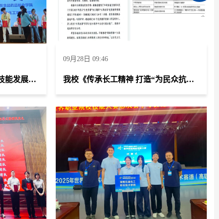
09月28日 09:46
2025“一带一路”暨金砖国家技能发展与技术创新大赛第二届绿色化工安全操作职业技能赛项学生团队斩获高职组团体二等奖一项、教师荣获职工组二等奖两项
我校《传承长工精神 打造“为民众抗一辈子长工”优质思政品牌》荣获立项及推广