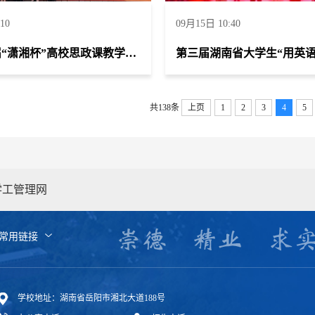
10
09月15日 10:40
湖南省首届“潇湘杯”高校思政课教学展示竞赛荣获《思想道德与法治》组一等奖 德法教学团队荣获省级优秀教学团队
共138条
上页
1
2
3
4
5
学工管理网
常用链接
学校地址：湖南省岳阳市湘北大道188号