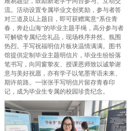
难易题型，鼓励新老学子同台参与、互动交
流。活动设置专属毕业文创奖励，参与者答
对三道及以上题目，即可获赠寓意“系住青
春，奔赴山海”的毕业主题手绳，高分参与者
可解锁专属纪念礼品，现场秩序井然、氛围
热烈。手写祝福明信片板块温情满满。图书
馆提供定制毕业主题明信片，毕业生纷纷落
笔书写，向同窗挚友、授课恩师致以诚挚谢
意与美好祝愿，亦有学子以笔墨寄语未来、
期许前路。一张张手写明信片留存青春印
记，成为毕业生专属的校园珍贵纪念。