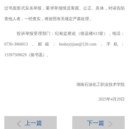
过书面形式实名举报，要求举报情况客观、公正、具体，对诬告陷
害他人者，一经查实，将按照有关规定严肃处理。
投诉举报受理部门：纪检监察处（德远楼
613室）
，
电话：
0730-3066013，邮箱：hnshzyjijian@126.com，手机：
13397509629（骆书遥）。
湖南石油化工职业技术学院
202
5
年
4
月
29
日
上一篇
下一篇