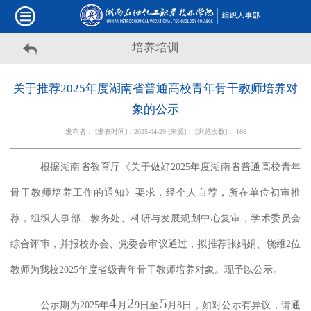
培养培训
关于推荐2025年度湖南省普通高校青年骨干教师培养对
象的公示
发布者： [发表时间]：2025-04-29 [来源]： [浏览次数]：
166
根据湖南省教育厅《关于做好
202
5
年度湖南省普通高校青年
骨干教师培养工作的通知》要求，经个人
自荐，
所在单位初审推
荐，
组织人事部、教务处、科研与发展规划中心复审
，
学术委员会
综合
评审，并
报校办会、党委会
审议
通过
，拟推荐
张娟娟
、
饶维
2
位
教师为我校
202
5
年度省级青年骨干教师培养对象。现予以公示。
4
2
5
公示期为
2025年
月
9
日至
月
8
日，
如对公示有异议，请通