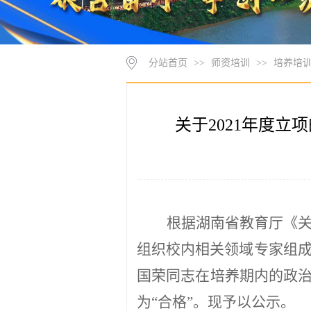
分站首页
>>
师资培训
>>
培养培
关于2021年度
根据湖南省教育厅《
组织校内相关领域专家组
国荣同志在
培养期
内的政
为
“合格”。
现予以公示
。