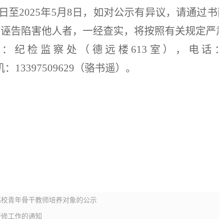
日至
202
5
年
5
月
8
日
，
如对公示有异议，请通过书
对诬告陷害他人者，一经查实，将按照有关规定严
门：纪检监察处（德远楼
613室），电话：0
m，手机：13397509629（骆书遥）。
通高校青年骨干教师培养对象的公示
研修工作的通知