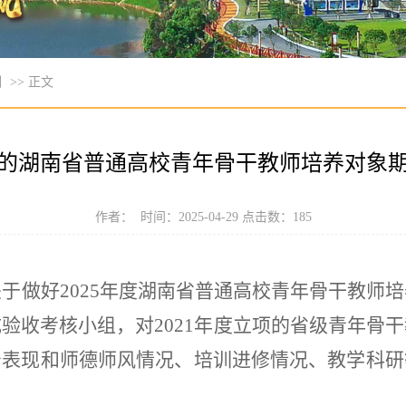
训
>> 正文
立项的湖南省普通高校青年骨干教师培养对象
作者： 时间：2025-04-29 点击数：
185
关于做好
202
5
年度湖南省普通高校青年骨干教师培
成验收考核小组
，
对
20
21
年度立项的
省级青年骨干
治表现和师德师风情况、培训进修情况、教学科研