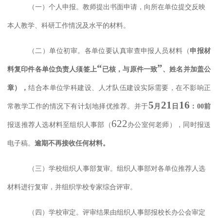
（一）个人申报。
教师提出书面申请，向所在单位提交反映
本人教学、科研工作情况及水平的材料。
（二）单位初审。
各单位要认真审查申报人员材料（
申报材
“
”
料复印件各单位负责人
须签上
已核，与原件一致
、姓名并加盖公
章
），
结合本单位学科建设、人才队伍建设实际需要，在不影响正
5
21
16
常教学工作的情况下有计划地择优推荐
。并
于
月
日
：
00
前
62
2
报送推荐人选材料
至组织人事部（
办公室
何
老师），同时报送
电子稿。
逾期不再接收任何材料。
（三）学校组织人事部复审。
组织人事部对各单位推荐人选
材料进行复审，并组织学校专家综合评审。
（四）学校审定。
评审结果由组织人事部报校长办公会审定