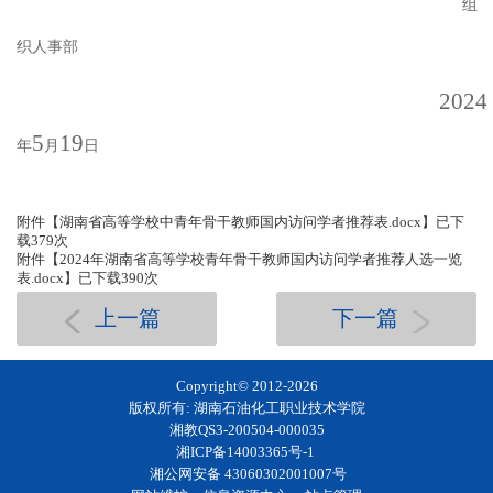
组
织人事部
202
4
5
19
年
月
日
附件【
湖南省高等学校中青年骨干教师国内访问学者推荐表.docx
】已下
载
379
次
附件【
2024年湖南省高等学校青年骨干教师国内访问学者推荐人选一览
表.docx
】已下载
390
次
上一篇
下一篇
Copyright© 2012-
2026
版权所有: 湖南石油化工职业技术学院
湘教QS3-200504-000035
湘ICP备14003365号-1
湘公网安备 43060302001007号