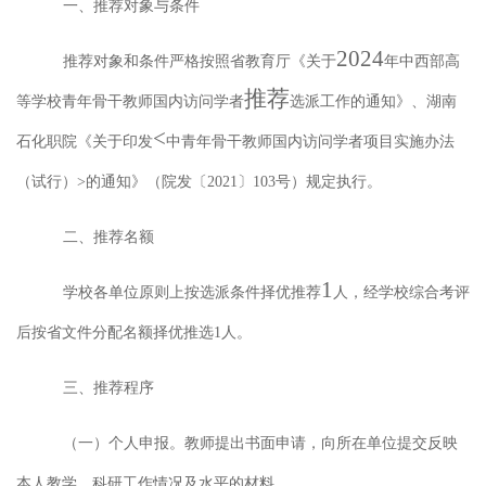
一、推荐对象与条件
202
4
推荐对象和条件严格按照省教育厅《关于
年中西部高
推荐
等学校青年骨干教师国内访问学者
选派工作的通知》、湖南
<
石化职院《关于印发
中青年骨干教师国内访问学者项目实施办法
（试行）
>
的通知》（院发〔
2021
〕
103
号）规定执行。
二、推荐名额
1
学校各单位原则上按选派条件择优推荐
人，经学校综合考评
后按省文件分配名额择优推选
1
人。
三、推荐程序
（一）个人申报。
教师提出书面申请，向所在单位提交反映
本人教学、科研工作情况及水平的材料。