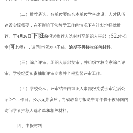
（二）推荐遴选。
各单位要结合本单位学科建设、人才队伍
建设实际需要，在不影响正常教学工作的情况下有计划地择优推
下班
62
荐
。
于
4
月
2
6
日
前
报送推荐人选材料
至组织人事部（
2
办公
何
室
老师），请同时报送电子稿。
逾期不再接收任何材料。
（三）综合评审。
组织人事部复审，并组织学校专家综合评
审。学校纪委负责抽取评审专家并全程监督评审工作。
（四）学校公示。
评审结果由组织人事部报党委会审定后公
3
示
个工作日。公示无异议后，向省教育厅报送中青年骨干教师国内
访问学者推荐人选名单和相关材料。
四、申报材料