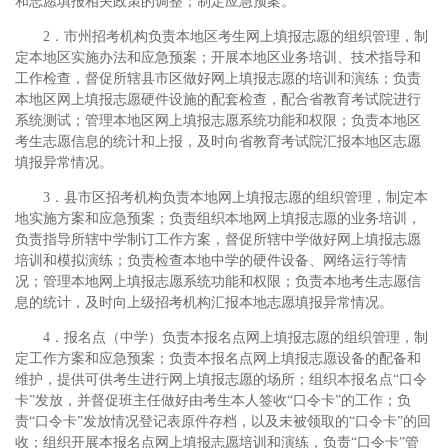
和志愿填报相关政策的调整；制定应急预案。
2．市州招考机构负责本地区考生网上填报志愿的组织管理，制
定本地区实施办法和应急预案；开展本地区业务培训、技术指导和
工作检查，督促所辖县市区做好网上填报志愿的培训和演练；负责
本地区网上填报志愿硬件设施的配套检查，配合省教育考试院进行
系统测试；管理本地区网上填报志愿系统功能和权限；负责本地区
考生志愿信息的统计和上报，及时向省教育考试院汇报本地区志愿
填报异常情况。
3．县市区招考机构负责本地网上填报志愿的组织管理，制定本
地实施方案和应急预案；负责组织本地网上填报志愿的业务培训，
负责指导所辖中学制订工作方案，督促所辖中学做好网上填报志愿
培训和模拟演练；负责检查本地中学的硬件设备、网络运行等情
况；管理本地网上填报志愿系统功能和权限；负责本地考生志愿信
息的统计，及时向上级招考机构汇报本地志愿填报异常情况。
4．报名点（中学）负责本报名点网上填报志愿的组织管理，制
定工作方案和应急预案；负责本报名点网上填报志愿设备的配备和
维护，提供可供考生进行网上填报志愿的场所；组织本报名点“口令
卡”发放，并督促班主任做好由考生本人签收“口令卡”的工作；负
责“口令卡”发放情况登记表原件存档，以及未被领取的“口令卡”的回
收；组织开展本报名点网上填报志愿培训和演练，负责“口令卡”管