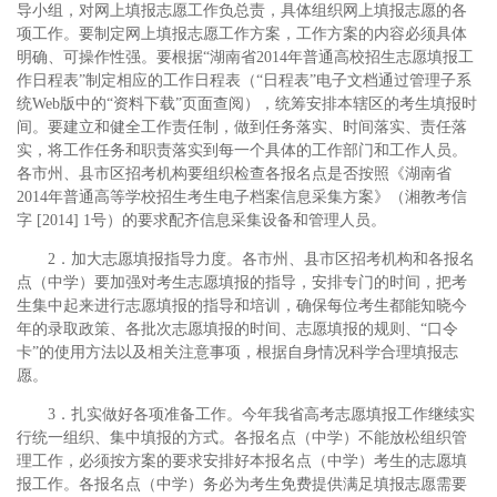
导小组，对网上填报志愿工作负总责，具体组织网上填报志愿的各
项工作。要制定网上填报志愿工作方案，工作方案的内容必须具体
明确、可操作性强。要根据“湖南省2014年普通高校招生志愿填报工
作日程表”制定相应的工作日程表（“日程表”电子文档通过管理子系
统Web版中的“资料下载”页面查阅），统筹安排本辖区的考生填报时
间。要建立和健全工作责任制，做到任务落实、时间落实、责任落
实，将工作任务和职责落实到每一个具体的工作部门和工作人员。
各市州、县市区招考机构要组织检查各报名点是否按照《湖南省
2014年普通高等学校招生考生电子档案信息采集方案》（湘教考信
字 [2014] 1号）的要求配齐信息采集设备和管理人员。
2．加大志愿填报指导力度。各市州、县市区招考机构和各报名
点（中学）要加强对考生志愿填报的指导，安排专门的时间，把考
生集中起来进行志愿填报的指导和培训，确保每位考生都能知晓今
年的录取政策、各批次志愿填报的时间、志愿填报的规则、“口令
卡”的使用方法以及相关注意事项，根据自身情况科学合理填报志
愿。
3．扎实做好各项准备工作。今年我省高考志愿填报工作继续实
行统一组织、集中填报的方式。各报名点（中学）不能放松组织管
理工作，必须按方案的要求安排好本报名点（中学）考生的志愿填
报工作。各报名点（中学）务必为考生免费提供满足填报志愿需要