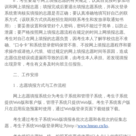
8．考生要遵守网上填报志愿的有关规定，认真自觉按时参加培
训和网上填报志愿；填报完成后要退出填报志愿系统，并再次登录
系统查询核实填报的志愿是否正确；要认真准确地填写好自己的联
系方式（该联系方式供高校招生期间联系考生和发放录取通知书
用）；要妥善设置和保管好个人密码，密码不能过于简单，以防止
泄露；要严格按照网上填报志愿流程在规定的时间上网填报志愿。
考生对自己在网上填报的志愿负责，因考生本人了解学校信息不准
确、“口令卡”和系统登录密码保管不善、不按网上填报志愿程序和要
求操作或请他人代填、错过规定的网上填报志愿时间等原因，造成
志愿信息错误或遗漏而导致的后果，由考生本人承担。若发现填报
出现异常，考生有义务及时向班主任报告。
二、工作安排
1．志愿填报方式与工作流程
网上志愿填报系统分为考生子系统和管理子系统，考生子系统
提供Web版和客户版，管理子系统只提供Web版。考生子系统客户版
只在启用应急预案时使用，通过Web版登录页面下载链接下载。
考生通过考生子系统Web版填报各批次志愿和各批次的征集志
愿，考生子系统Web版登录网址为http://
www.hneao.cn/ks
。