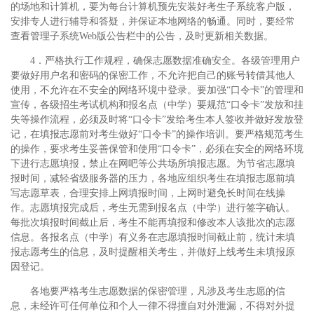
的场地和计算机，要为每台计算机预先安装好考生子系统客户版，
安排专人进行辅导和答疑，并保证本地网络的畅通。同时，要经常
查看管理子系统Web版公告栏中的公告，及时更新相关数据。
4．严格执行工作规程，确保志愿数据准确安全。各级管理用户
要做好用户名和密码的保密工作，不允许把自己的账号转借其他人
使用，不允许在不安全的网络环境中登录。要加强“口令卡”的管理和
宣传，各级招生考试机构和报名点（中学）要规范“口令卡”发放和挂
失等操作流程，必须及时将“口令卡”发给考生本人签收并做好发放登
记，在填报志愿前对考生做好“口令卡”的操作培训。要严格规范考生
的操作，要求考生妥善保管和使用“口令卡”，必须在安全的网络环境
下进行志愿填报，禁止在网吧等公共场所填报志愿。为节省志愿填
报时间，减轻省级服务器的压力，各地应组织考生在填报志愿前填
写志愿草表，合理安排上网填报时间，上网时避免长时间在线操
作。志愿填报完成后，考生无需到报名点（中学）进行签字确认。
每批次填报时间截止后，考生不能再填报和修改本人该批次的志愿
信息。各报名点（中学）有义务在志愿填报时间截止前，统计未填
报志愿考生的信息，及时提醒相关考生，并做好上线考生未填报原
因登记。
各地要严格考生志愿数据的保密管理，凡涉及考生志愿的信
息，未经许可任何单位和个人一律不得擅自对外泄漏，不得对外提