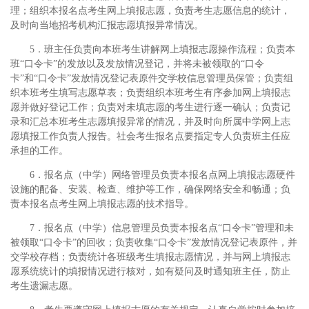
理；组织本报名点考生网上填报志愿，负责考生志愿信息的统计，
及时向当地招考机构汇报志愿填报异常情况。
5．班主任负责向本班考生讲解网上填报志愿操作流程；负责本
班“口令卡”的发放以及发放情况登记，并将未被领取的“口令
卡”和“口令卡”发放情况登记表原件交学校信息管理员保管；负责组
织本班考生填写志愿草表；负责组织本班考生有序参加网上填报志
愿并做好登记工作；负责对未填志愿的考生进行逐一确认；负责记
录和汇总本班考生志愿填报异常的情况，并及时向所属中学网上志
愿填报工作负责人报告。社会考生报名点要指定专人负责班主任应
承担的工作。
6．报名点（中学）网络管理员负责本报名点网上填报志愿硬件
设施的配备、安装、检查、维护等工作，确保网络安全和畅通；负
责本报名点考生网上填报志愿的技术指导。
7．报名点（中学）信息管理员负责本报名点“口令卡”管理和未
被领取“口令卡”的回收；负责收集“口令卡”发放情况登记表原件，并
交学校存档；负责统计各班级考生填报志愿情况，并与网上填报志
愿系统统计的填报情况进行核对，如有疑问及时通知班主任，防止
考生遗漏志愿。