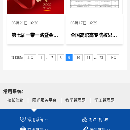
第十届“挑战杯”湖南省大学生创业计划竞赛铜奖
《“密”不可分，“泵”发精彩——新型离心泵密封装
05月21日 16:26
05月17日 16:29
置》
第十届“挑战杯”湖南省大学生创业计划竞赛铜奖
第七届一带一路暨金砖国家技能发展与技术创新大赛实验室安全赛项全国总决赛荣获团队二等奖
全国高职高专院校思想政治理论课第一场（《思想道德与法治》课程）萌新磨课、骨干练兵竞赛 荣获特等奖一项 二等奖一项
《“球”精“球”细——智能阀门助推石化企业高质量
发展》
...
...
共138条
上页
1
7
8
9
10
11
23
下页
第十届“挑战杯”湖南省大学生创业计划竞赛铜奖
《实时采样分析装置》
“湖南省第八届大学生学习贯彻习近平新时代中国
常用系统：
特色社会主义思想暨思想政治理论课研究性学习成
校长信箱
阳光服务平台
教学管理网
学工管理网
果展示竞赛”三等奖
“湖南省第八届大学生学习贯彻习近平新时代中国
常用系统
湖油“视”界
特色社会主义思想暨思想政治理论课研究性学习成
常用链接
友情链接