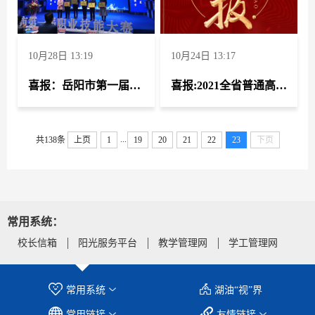
10月28日 13:19
10月24日 13:17
喜报：岳阳市第一届职业技能大赛
喜报:2021全省普通高校"读懂中国"主题教育
...
共138条
上页
1
19
20
21
22
23
下页
常用系统：
校长信箱
阳光服务平台
教学管理网
学工管理网
常用系统
湖油“视”界
常用链接
友情链接