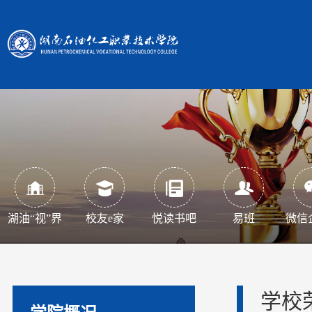
湖油“视”界
校友e家
悦读书吧
易班
微信
学校