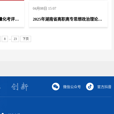
04月08日 15:07
2024年度全省高校征兵工作量化考评中荣获“优秀”等级。
2025年湖南省高职高专思想政治理论课第二场“萌新磨课、骨干练兵”竞赛荣获一等奖一项、二等奖一项
...
8
23
下页
微信公众号
官方抖音