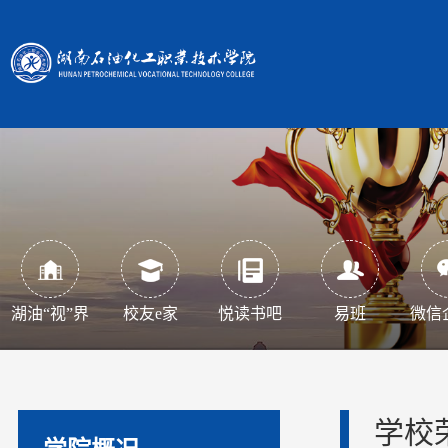
湖油“视”界
校友e家
悦读书吧
易班
微信
学校