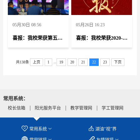
05月30日 08:56
05月26日 16:23
喜报：我校荣获第五届“中国创翼”创业创新大赛第二名
​喜报：我校荣获2020-2021年度全国化工行业技能人才评价先进单位
...
共138条
上页
1
19
20
21
22
23
下页
常用系统：
校长信箱
阳光服务平台
教学管理网
学工管理网
常用系统
湖油“视”界
常用链接
友情链接