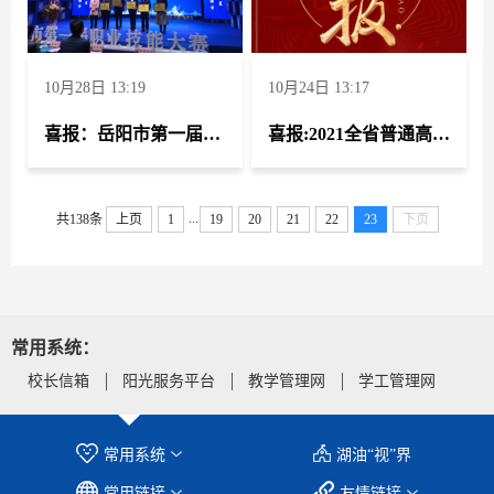
10月28日 13:19
10月24日 13:17
喜报：岳阳市第一届职业技能大赛
喜报:2021全省普通高校"读懂中国"主题教育
...
共138条
上页
1
19
20
21
22
23
下页
常用系统：
校长信箱
阳光服务平台
教学管理网
学工管理网
常用系统
湖油“视”界
常用链接
友情链接