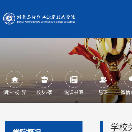
湖油“视”界
校友e家
悦读书吧
易班
微信
学校