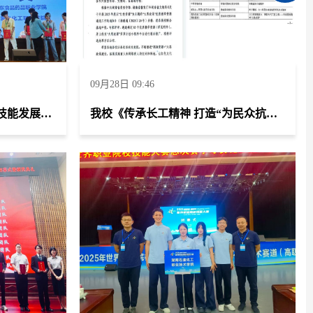
09月28日 09:46
2025“一带一路”暨金砖国家技能发展与技术创新大赛第二届绿色化工安全操作职业技能赛项学生团队斩获高职组团体二等奖一项、教师荣获职工组二等奖两项
我校《传承长工精神 打造“为民众抗一辈子长工”优质思政品牌》荣获立项及推广