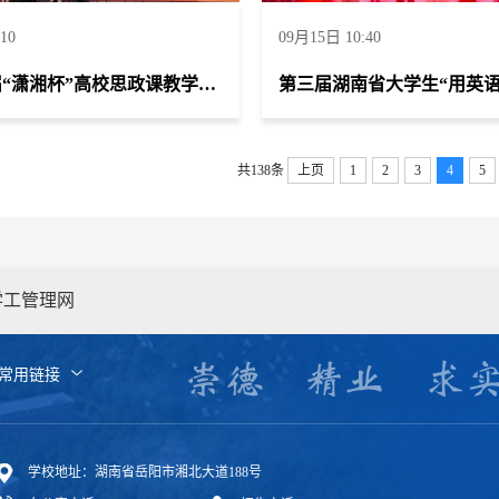
10
09月15日 10:40
湖南省首届“潇湘杯”高校思政课教学展示竞赛荣获《思想道德与法治》组一等奖 德法教学团队荣获省级优秀教学团队
共138条
上页
1
2
3
4
5
学工管理网
常用链接
学校地址：湖南省岳阳市湘北大道188号