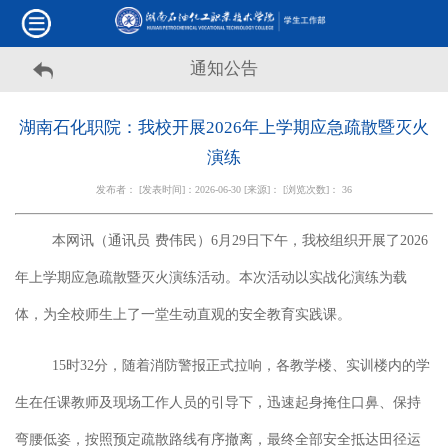
通知公告
湖南石化职院：我校开展2026年上学期应急疏散暨灭火
演练
发布者： [发表时间]：2026-06-30 [来源]： [浏览次数]：
36
本网讯（通讯员
费伟民）
6月29日下午
，
我校组织
开展
了
2026
年上学期应急疏散暨灭火演练活动。本次活动以实战化演练为载
体，为全校师生上了一堂生动直观的安全教育实践课。
15时32分，随着消防警报正式拉响，各教学楼、实训楼内的学
生在任课教师及现场工作人员的引导下，迅速起身掩住口鼻、保持
弯腰低姿，按照预定疏散路线有序撤离，最终全部安全抵达田径运