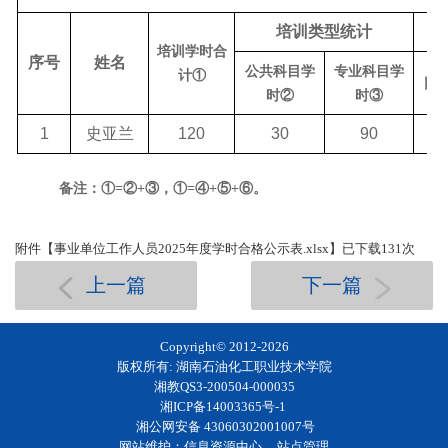
培训类型统计
培训学时合
序号
姓名
公共科目学
专业科目学
计
①
网
时
②
时
③
1
史亚兰
120
30
90
备注：
①=②+③，①=④+⑤+⑥。
附件【
事业单位工作人员2025年度学时合格公示表.xlsx
】已下载
131
次
上一篇
下一篇
Copyright© 2012-
2026
版权所有: 湖南石油化工职业技术学院
湘教QS3-200504-000035
湘ICP备14003365号-1
湘公网安备 43060302001007号
网站维护：信息资源中心
站点管理