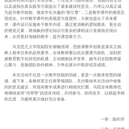
就如何利用AI进行学情分析、个性化学习路径推荐、智能问答互动
以及虚拟仿真实践等方面提出了诸多建设性意见，力求让AI真正成
为提升教学效能、激发学生兴趣的“新引擎”；二是教学课件的视觉呈
现优化。针对教学课件的美观度与直观性，大家也提出了具体要
求：课件设计应服务于教学内容，通过更清晰的逻辑图表、更生动
的视觉元素，将抽象的理论知识与复杂的课程设计直观地呈现出
来，从而更好地辅助教学，提升课堂吸引力。
马克思主义学院副院长谢畅强调，思政课教学创新是落实立德
树人根本任务的必然要求，全体教师要以此次磨课为契机，深刻把
握教育数字化转型的机遇，主动拥抱技术变革。她号召全院教师凝
心聚力，发扬团队协作精神，力争在展示中取得优异成绩。
本次活动不仅是一次教学技能的切磋，更是一次集体智慧的碰
撞。接下来，各教研室主任将带领团队，充分吸纳本次活动中收集
到的意见建议，对现有教学成果进行精细化打磨。马院全体教师也
将继续发挥“传帮带”的优良传统，共同参与、协同攻关，以精益求精
的态度，为最终展示做好充分准备。
一审：陈钧芩