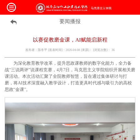
要闻播报
以赛促教磨金课，AI赋能启新程
发布者：陈冬平 [发表时间]：2026-04-08 [来源]： [浏览次数]：
36
为深化教育教学改革，提升思政课教师的数字化能力，全力备
战
“三说两评”说课程竞赛
，4月7日，马克思主义学院组织开展相关磨
课活动。本次活动汇聚了全院教师智慧，旨在通过集体研讨与打
磨，将AI技术深度融入教学设计，打造更具时代感与吸引力的高校
思政“金课”。