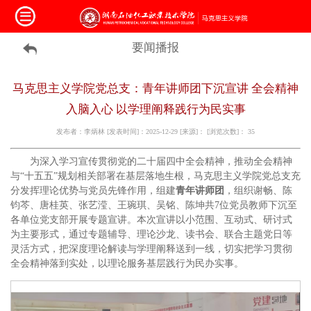
要闻播报
马克思主义学院党总支：青年讲师团下沉宣讲 全会精神
入脑入心 以学理阐释践行为民实事
发布者：李炳林 [发表时间]：2025-12-29 [来源]： [浏览次数]：
35
为深入学习宣传贯彻党的二十届四中全会精神，推动全会精神
与“十五五”规划相关部署在基层落地生根，马克思主义学院党总支充
分发挥理论优势与党员先锋作用，组建
青年讲师团
，组织谢畅、陈
钧芩、唐桂英、张艺滢、王琬琪、吴铭、陈坤共7位党员教师下沉至
各单位党支部开展专题宣讲。本次宣讲以小范围、互动式、研讨式
为主要形式，通过专题辅导、理论沙龙、读书会、联合主题党日等
灵活方式，把深度理论解读与学理阐释送到一线，切实把学习贯彻
全会精神落到实处，以理论服务基层践行为民办实事。