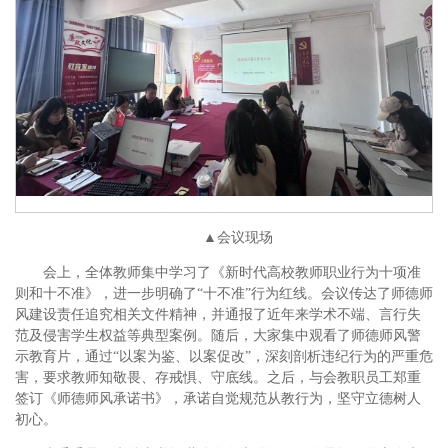
▲会议现场
会上，全体教师集中学习了《新时代高校教师职业行为十项准
则和十不准》，进一步明确了“十不准”行为红线。会议传达了师德师
风建设责任追究相关文件精神，并通报了近年来学术不端、言行失
范及侵害学生权益等典型案例。随后，大家集中观看了师德师风警
示教育片，通过“以案为鉴、以案促改”，深刻剖析违纪行为的严重危
害，要求教师知敬畏、存戒惧、守底线。之后，与会教职员工郑重
签订《师德师风承诺书》，承诺自觉规范从教行为，坚守立德树人
初心。