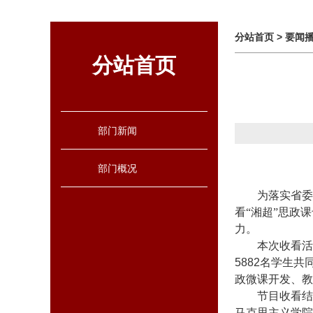
分站首页
>
要闻
分站首页
部门新闻
部门概况
为落实省委
看
“湘超”思政
力。
本次收看活
5882名学生
政微课开发、教
节目收看结
马克思主义学院