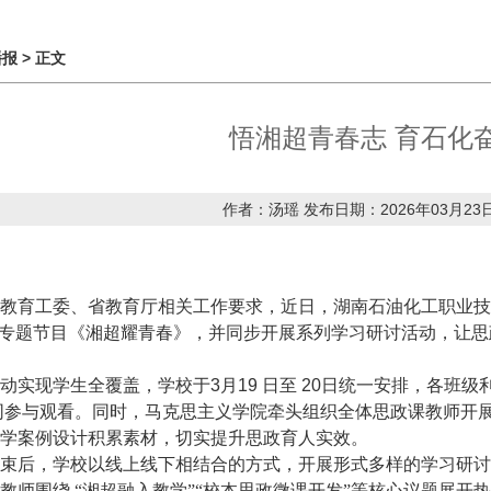
播报
> 正文
悟湘超青春志 育石化
作者：汤瑶 发布日期：2026年03月23日
教育工委、省教育厅相关工作要求，近日，湖南石油化工职业技
课专题节目《湘超耀青春》，并同步开展系列学习研讨活动，让
动实现学生全覆盖
，
学校于
3月19 日至 20日统一安排，各
共同参与观看。同时，马克思主义学院牵头组织全体思政课教师开
学案例设计积累素材，切实提升思政育人实效。
束后，学校以线上线下相结合的方式，开展形式多样的学习研讨
教师围绕
“湘超融入教学”“校本思政微课开发”等核心议题展