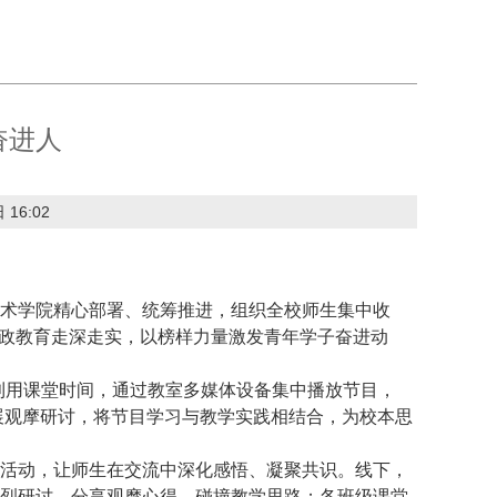
奋进人
 16:02
术学院精心部署、统筹推进，组织全校师生集中收
思政教育走深走实，以榜样力量激发青年学子奋进动
班级利用课堂时间，通过教室多媒体设备集中播放节目，
展观摩研讨，将节目学习与教学实
践相
结合，为校本思
活动
，
让师生在交流中深化感悟、凝聚共识
。
线下，
开热烈研讨，分享观摩心得，碰撞教学思路；各班级课堂