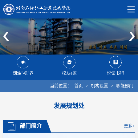
湖油“视”界
校友e家
悦读书吧
当前位置：
首页
>
机构设置
>
职能部门
发展规划处
部门简介
更多+