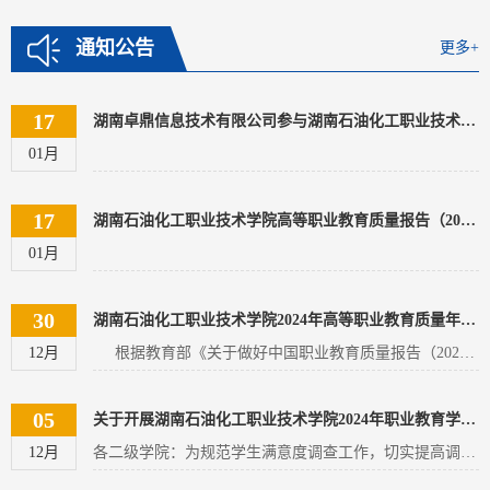
通知公告
更多+
17
湖南卓鼎信息技术有限公司参与湖南石油化工职业技术学院高等职业教育人才培养报告（2024年度）
01月
17
湖南石油化工职业技术学院高等职业教育质量报告（2024年度）
01月
30
湖南石油化工职业技术学院2024年高等职业教育质量年度报告编制工作方案
12月
根据教育部《关于做好中国职业教育质量报告（2024年度）编制、发布和报送工作的通知》（教职成司函〔2024〕29号）要求，为做好2024年高等职业教育质量年度报告编制、发布和报送工作，结合学校实际，制定本方案。一、成立学校质量年报编制工作领导小组顾问：学校党委书记组长：学校校长常务副组长：分管质量评建工作副校长副组长：学校党委和行政班子其他领导成员：各单位党政负责人领导小组下设质量年度报告编制工作办公室...
05
关于开展湖南石油化工职业技术学院2024年职业教育学生满意度调查工作通知
12月
各二级学院：为规范学生满意度调查工作，切实提高调查质量，根据《关于做好中国职业教育质量报告（2024年度）编制、发布和报送工作的通知》，现通过网络形式对学校学生满意度调查 （2022 级、2023 级）和专任教师满意度调查，以了解学生和教师群体对所在学校的满意情况。具体要求如下：1.调查时间：2024年12月7日至2024年12月18日2.调查对象：在校生（2022级、2023级在校学生）、专任教师3.调查人数：①在校生人数：覆盖 2022 ...