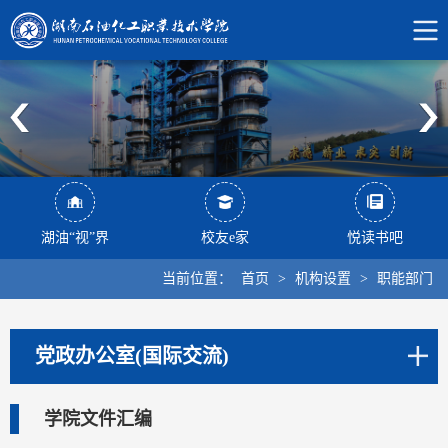
湖油“视”界
校友e家
悦读书吧
当前位置：
首页
>
机构设置
>
职能部门
党政办公室(国际交流)
学院文件汇编