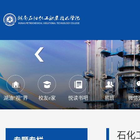
湖油“视”界
校友e家
悦读书吧
易班
微信
石化