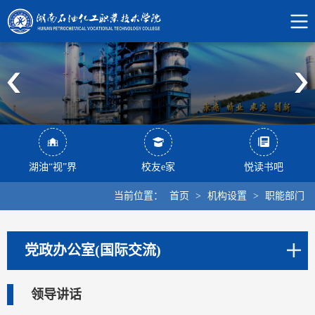
湖油“视”界
校友e家
悦读书吧
当前位置：
首页
>
机构设置
>
职能部门
党政办公室(国际交流)
领导讲话