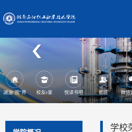
湖油“视”界
校友e家
悦读书吧
易班
微信
学校