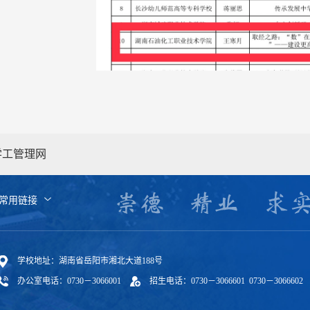
学工管理网
常用链接
学校地址：湖南省岳阳市湘北大道188号
办公室电话：0730－3066001
招生电话：0730－3066601 0730－3066602