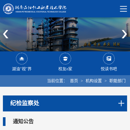
湖油“视”界
校友e家
悦读书吧
当前位置：
首页
>
机构设置
>
职能部门
纪检监察处
通知公告