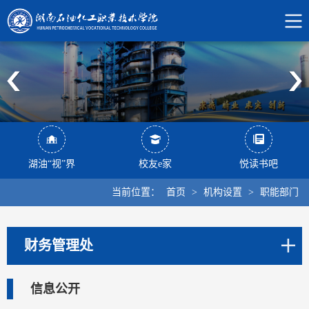
湖油“视”界
校友e家
悦读书吧
当前位置：
首页
>
机构设置
>
职能部门
财务管理处
信息公开