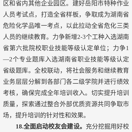
区和省内其他企业园区。建好岳阳市特种作业
人员考试点，打造全省样板，争取成为湖南省
危险化学品唯一考点
，
以此
拉动全省危化三类
人员的继续教育。力争新增
2-3个工种入选湖南
省第六批院校职业技能等级认定单位；力争1
—
2个专业
题库
入选湖南省职业技能等级认定
省级题库
。
全校联动，将社会服务和继续教育
业务层层分解到各部门各二级学院并进行绩效
考核，确保完成全年培训收入。切实提升培训
质量，
探索
通过
整合外部优质资源共同争取市
场
，提升培训的针对性和效果。
18.
全面启动校友会建设。
充分挖掘用好校