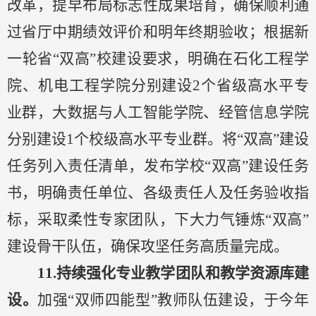
改革，提早布局标志性成果培育，确保顺利通
过省厅中期绩效评价和明年终期验收；
根据新
一轮省
“双高”校建设要求，明确在石化工程学
院、机电工程学院分别建设2个省级高水平专
业群，大数据与人工智能学院、经管
信息
学院
分别建设
1个校级高水平专业群。将
“双高”建设
任务
列入责任清单，发布
学校
“双高”建设任务
书
，
明确责任
单位
、
各级
责任人及任务验收指
标，采取
柔性
专家团队
，
下大力气锤炼
“双高”
建设骨干队伍，
确保攻坚
任务高质量
完成
。
11.
持续
强化
专业教学团队和教学资源
库
建
设。
加强
“双师四能型”教师队伍建设
，于今年