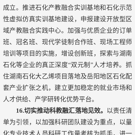
成立
。推进石化产教融合实训基地和石化示范
性虚拟仿真实训基地建设，申报建设开放型区
域产教融合实践中心。加强
与
优质企业的订单
班、冠名班
、
现代学徒制
合作
班、现场工程师
培训等
项目
的
实施
，
增设创新班，探索与湖南
石化等企业的真正深度
“双元制”人才培养
。抓
住湖南石化大乙烯项目落地及岳阳地区石化配
套产业扩张
之机
，建立
更加
稳定的就业市场和
人才供给、产学研转化优势平台。
16.切实
推动科教融汇落地见效。
以责任清
单为引领，以加强科研团队建设为重点，以量
化专业技术人员科研工作量考核为抓手，进一