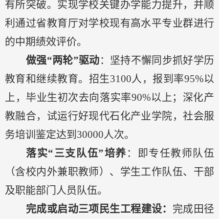
有所突破。
实现
学校
关键办学能力提升，并顺
利通过省教育厅对学校现有高水平专业群进行
的中期绩效评价。
做
强
“两轮”驱动
：
坚持不懈同步
抓好学历
教育和继续教育。招生
3100人，报到率95%以
上，
毕业生初次去向落实率
90%以上
；
深化产
教融合，试运行好现代石化产业学院，社会服
务培训鉴定达到
30000人次
。
落实
“
三
支队伍
”
培养
：
即专任
教师
队伍
（含校内外兼职教师）
、
学生工作队伍、
干部
及职能部门人员
队伍。
完成或启动三项民生工程建设：
完成田径