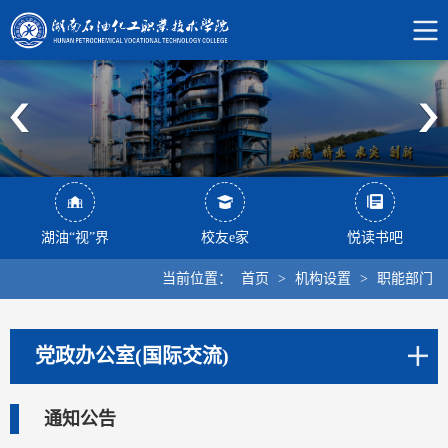
湖油“视”界
校友e家
悦读书吧
当前位置：
首页
>
机构设置
>
职能部门
党政办公室(国际交流)
通知公告