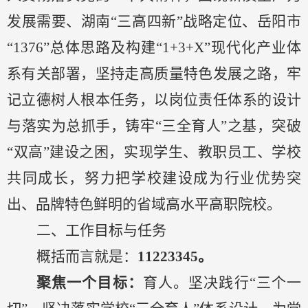
发展需要、湖南
“三高四新”战略定位、岳阳市
“1376”
总体思路
及构建
“1+3+X”现代化产业体
系有关部署，坚持走
高质量
特色
发展之路
，
牢
记立德树人
根本任务，
以岗位责任体系的设计
与落实为总抓手，铸牢
“三全育人”之基，突破
“双高”建设之困，实现学生、教职员工、学校
共
同
成长，努力把学校建设成为行业优势突
出、品牌特色鲜明的省域高水平高职院校。
二、工作目标与任务
概括而言就是：
1
1223
3
45
。
聚焦一个目标
：
育人。坚决践行
“
三个一