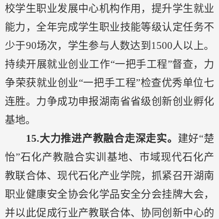
校学生职业发展中心机构作用，
提升学生就业
能力，
全年完成学生职业技能等级认定任务不
少于
90场次，学生参与人数达
到
1500人以上。
持续开展就业创业工作“一把手工程”督查，力
争荣获就业创业“一把手工程”检查优秀单位七
连
胜
。力争
成功
申报湖南省省级
创新创业
孵化
基地。
15.大力
推进产教融合走深走实。
建好
“楚
怡”石化产教融合实训基地、市域现代石化产
教联合体
、
现代石化产业学院，
抓紧召开
湖南
职业健康安全协会化学品
安全
分会
挂牌大会，
并以此促成行业产教联合体、协同创新中心的