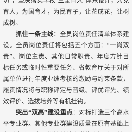
切
”
，坚决落实学校
“三全育人”体系设计
，
为党
育人，为国育才，为民育子，让花成花，让树
成树。
抓住
一条主线
：
全员岗位责任清单体系
建
设
。全员岗位责任将包括五个方面
：
“
一岗双
责
”
、岗位主责、其他日常职责、年度方针目
标任务或临时性重要任务、省教育厅关于对所
属单位进行年度业绩考核的激励与约束条款
，
履责情况将与职称评定与晋级、评优评先、绩
效评价、选拔培养等有机挂钩。
突出
“双高”建设
重点
：
对标打造三个高水
平专业群。其他专业群建设质量在原有基础上