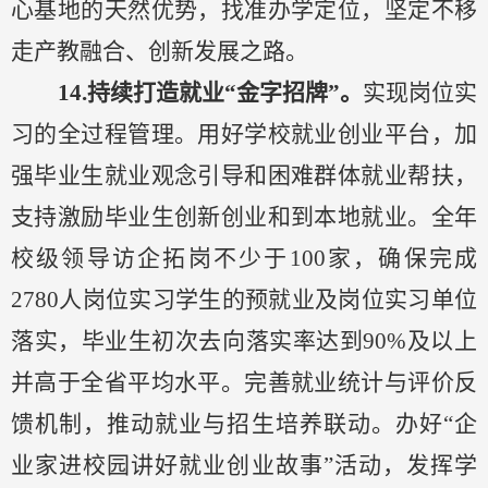
心基地的天然优势，找准办学定位，坚定不移
走产教融合、创新发展之路。
14.
持续打造就业
“金字招牌”。
实现岗位实
习的全过程管理
。
用好学校就业创业平台，加
强毕业生就业观念引导和困难群体就业帮扶，
支持激励毕业生创新创业和到本地就业。全年
校级领导访企拓岗不少于
100
家
，
确
保完成
2780人岗位实习学生的预就业及岗位实习单位
落实，
毕业生初次去向落实率
达到
90%及以上
并
高于全省平均水平。完善就业
统计与评价反
馈机制，推动就业与招生培养联动。办好
“
企
业家进校园讲好就业创业故事
”
活动，发挥学