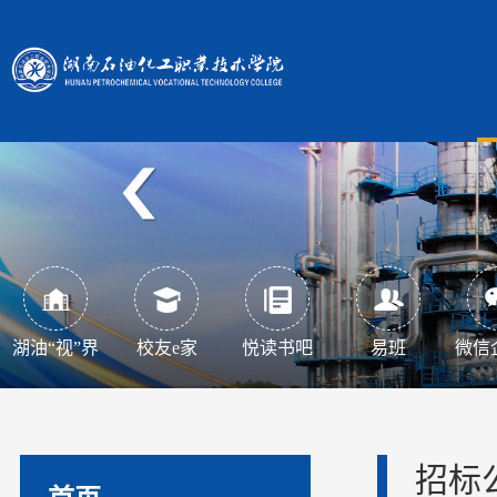
湖油“视”界
校友e家
悦读书吧
易班
微信
招标