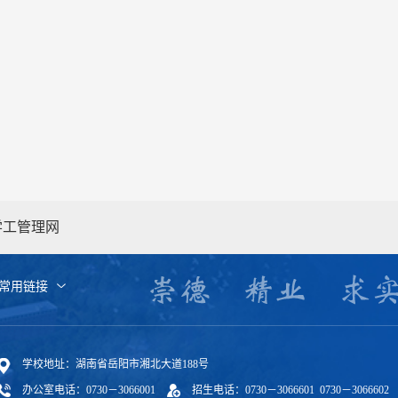
学工管理网
常用链接
学校地址：湖南省岳阳市湘北大道188号
办公室电话：0730－3066001
招生电话：0730－3066601 0730－3066602