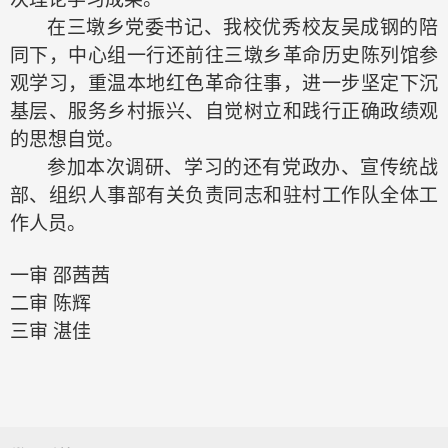
在三墩乡党委书记
、
我校优秀校友
吴成钢
的
陪
同下，中心组一行
还
前往三墩乡革命历史陈列馆参
观学习，重温本地红色革命往事，进一步坚定下沉
基层、服务乡村振兴、自觉树立和践行正确政绩观
的思想自觉。
参加本次调研、学习的还有党政办、宣传统战
部、组织人事部有关负责同志和驻村工作队全体工
作人员。
一审
邵茜茜
二审
陈辉
三审
湛佳