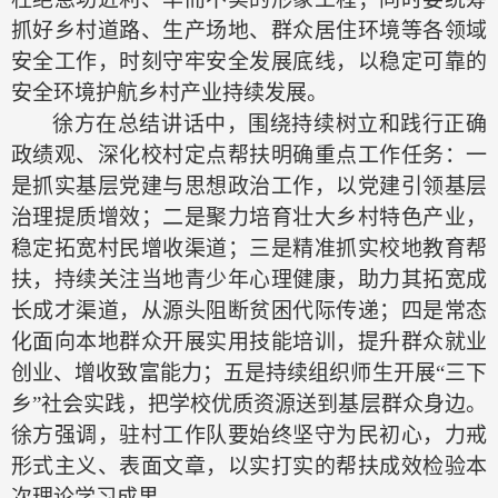
抓好乡村道路、生产场地、群众居住环境等各领域
安全工作，时刻守牢安全发展底线，以稳定可靠的
安全环境护航乡村产业持续发展。
徐方
在
总结讲话
中
，围绕持续树立和践行正确
政绩观、深化校村定点帮扶明确
重点工作
任务：
一
是抓实基层党建与思想政治工作，
以党建引领基层
治理
提质增效
；
二
是聚力培育壮大乡村特色产业，
稳定拓宽村民增收渠道；
三
是精准抓实校地教育帮
扶，
持续关注当地青少年心理健康
，
助力其
拓宽成
长成才渠道，从源头阻断贫困代际传递；
四
是常态
化面向本地群众开展实用技能培训，提升群众就业
创业、增收致富能力；五是持续组织师生开展
“三下
乡”社会实践，把学校优质资源送到基层群众身边。
徐方
强调，驻村工作队要
始终坚守为民初心，力戒
形式主义、表面文章，以实打实的帮扶成效检验本
次理论学习成果。