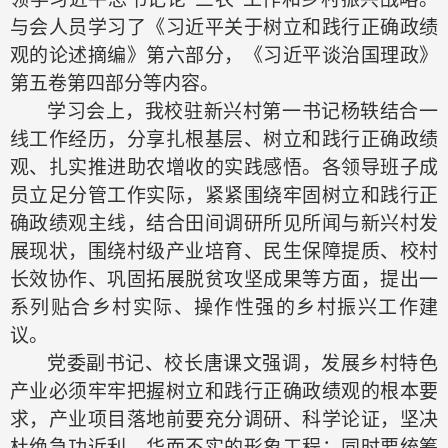
与会人员学习了《习近平关于树立和践行正确政绩
观的论述摘编》第六部分，《习近平谈治国理政》
第五卷第四部分等内容。
学习会上，我校
驻新兴村第一书记杨轶结合一
线工作经历，分享扎根基层、树立和践行正确政绩
观、扎实推进助农增收的实践感悟
。
各领导班子成
员
立足分管工作实际，紧紧围绕牢固树立和践行正
确政绩观主线，结合田间调研所见所闻与新兴村发
展现状，围绕村级产业培育、民生保障提质、校村
长效协作、巩固拓展脱贫攻坚成果等方面，提出一
系列贴合乡村实际、操作性强的乡村振兴工作建
议。
党委副书记、
校长唐课文强调，发展乡村特色
产业必须牢牢把握树立和践行正确政绩观的根本要
求，产业项目落地前要充分调研、科学论证，坚决
杜绝急功近利、华而不实的形象工程；同时要统筹