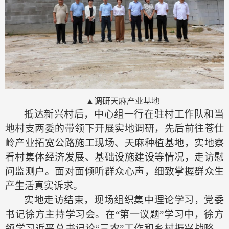
▲调研天麻产业基地
抵达新兴村后，中心组一行
在驻村工作队和当
地村支两委的带领下
开展实地调研，先后前往苍仕
岭产业拓宽公路施工现场、天麻种植基地，实地察
看村集体经济发展、基础设施建设
等情况
，
走访慰
问监测户。面对面倾听群众心声，细致掌握群众生
产生活真实诉求。
实地走访结束，现场组织集中理论学习
，
党委
书记徐方主持学习会。在
“第一议题”学习中，
徐方
领学习近平总书记论
“三农”工作和乡村振兴战略
。