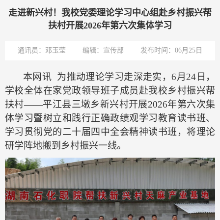
走进新兴村！我校党委理论学习中心组赴乡村振兴帮
扶村开展2026年第六次集体学习
通讯员：邓玉莹
编辑：宣传部
发布时间：06月25日
本网讯
为推动理论学习走深走实，
6月24日，
学校
全体在家党政领导班子成员
赴
我校乡村振兴帮
扶村
——
平江县三墩乡新兴村
开展
2026年第六次集
体学习暨树立和践行正确政绩观学习教育读书班、
学习贯彻党的二十届四中全会精神读书班，将理论
研学阵地搬到乡村振兴一线。