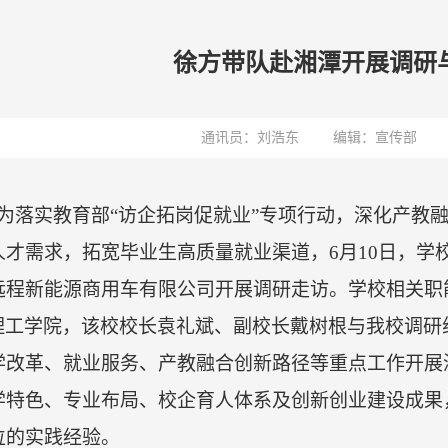
徐方带队赴湘潭开展调研
通讯员：刘浩东
编辑：宣传部
为落实教育部
“访企拓岗促就业”专项行动，深化产教
人才需求，拓宽毕业生高质量就业渠道，
6月10
日
，学
远程新能源商用车有限公司开展调研走访。学校相关职
理工学院，该校校长袁礼斌、副校长戴树根
与我校
调研
学改革、就业服务、产教融合创新路径等重点工作开展
学特色、专业布局、校企育人体系及创新创业建设成果
位的实践经验。