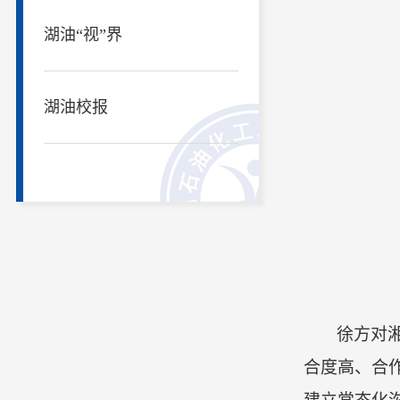
湖油“视”界
湖油校报
徐方对
合度高、合