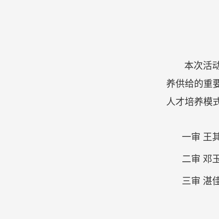
本次活
养供给的重
人才培养模
一审
王
二审
邓
三审
湛