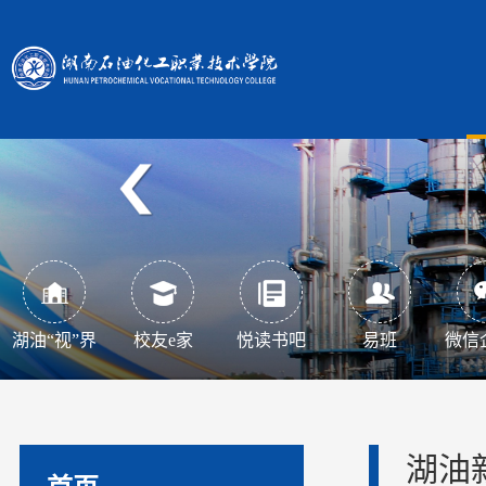
湖油“视”界
校友e家
悦读书吧
易班
微信
湖油