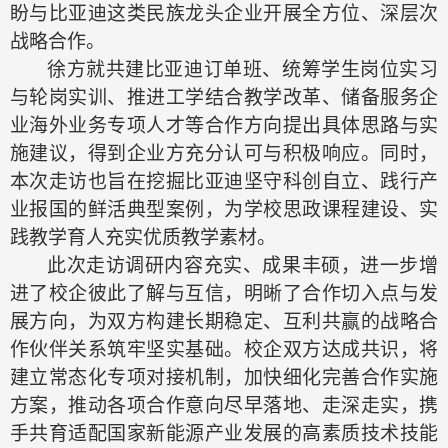
盼与比亚迪这类民族龙头企业开展全方位、深层次
战略合作。
徐方就共建比亚迪订单班、统筹学生岗位实习
与轮岗实训、推进工学结合教学改革、储备服务企
业海外业务专项人才等合作方向提出具体思路与实
施建议，得到企业方充分认可与积极响应。同时，
本次走访也旨在挖掘比亚迪坚守科创自立、践行产
业报国的鲜活典型案例，为学校思政课程建设、实
践教学育人充实优质教学素材。
此次走访调研内容充实、成果丰硕，进一步增
进了校企彼此了解与互信，明晰了合作切入点与发
展方向，为双方构建长期稳定、互利共赢的战略合
作伙伴关系筑牢坚实基础。校企双方达成共识，将
建立常态化专项对接机制，加快细化完善合作实施
方案，推动各项合作意向尽早
落地
、走深走实，携
手共育适配国家新能源产业发展的高素质技术技能