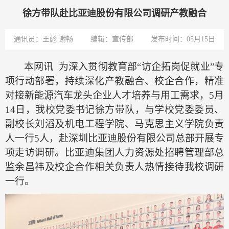
徐方带队赴比亚迪股份有限公司调研产教融合
通讯员：王彪 谢畅
编辑：宣传部
发布时间：05月15日
本网讯
为深入贯彻教育部
“访企拓岗促就业”专
项行动部署，持续深化产教融合、校企合作，精准
对接新能源汽车龙头企业人才培养与用工需求，5月
14日，
我校
党委书记徐方带队，
与学校党委委员、
副校长刘滔及
机电工程学院
、
马克思主义学院
负责
人
一行
5人，赴深圳比亚迪股份有限公司总部开展专
项走访调研。比亚迪集团人力资源处招聘管理部总
监余昌祎及校企合作相关负责人热情接待我校调研
一行。