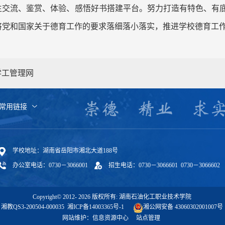
生交流、鉴赏、体验、感悟好书搭建平台。努力打造有特色、有
将党和国家关于德育工作的要求落细落小落实，推进学校德育工
学工管理网
常用链接
学校地址：湖南省岳阳市湘北大道188号
办公室电话：0730－3066001
招生电话：0730－3066601 0730－3066602
Copyright© 2012-
2026
版权所有: 湖南石油化工职业技术学院
湘教QS3-200504-000035
湘ICP备14003365号-1
湘公网安备 43060302001007号
网站维护：信息资源中心
站点管理