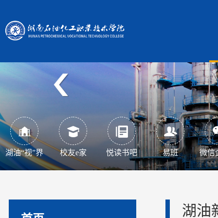
湖油“视”界
校友e家
悦读书吧
易班
微信
湖油