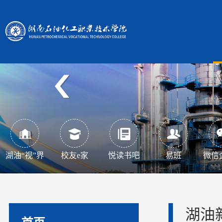
湖油“视”界
校友e家
悦读书吧
易班
微信
湖油