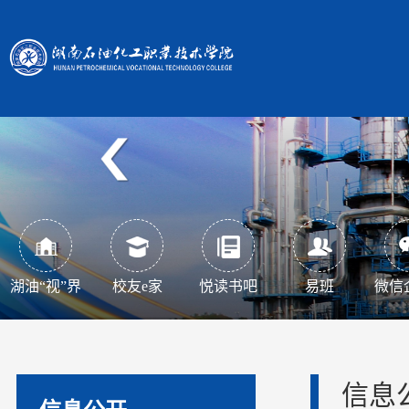
湖油“视”界
校友e家
悦读书吧
易班
微信
信息