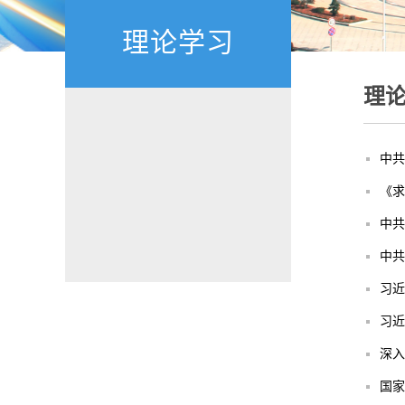
理论学习
理
中共
《求
中共
中共
习近
习近
深入
国家