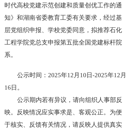
时代高校党建示范创建和质量创优工作的通
知》
和
湖南
省委教育工委有关要求
，经过
基
层党组织
申报、
学校党委同意
，拟推荐
石化
工程学院党总支申报第五批全国党建标杆院
系。
公示时间：
2025年12月
10
日
-2025年12月
1
6
日。
公示期内若有异议，请向
组织人事
部反
映。反映情况应实事求是、客观公正。为便
于核实、反馈有关情况，请反映人提供真实